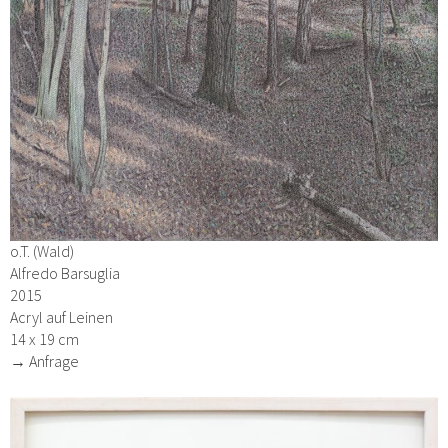
o.T. (Wald)
Alfredo Barsuglia
2015
Acryl auf Leinen
14 x 19 cm
→ Anfrage