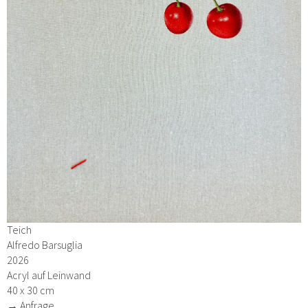
Teich
Alfredo Barsuglia
2026
Acryl auf Leinwand
40 x 30 cm
→ Anfrage