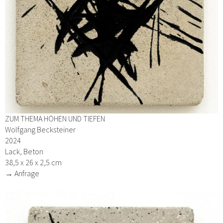
ZUM THEMA HÖHEN UND TIEFEN
Wolfgang Becksteiner
2024
Lack, Beton
38,5 x 26 x 2,5 cm
→ Anfrage