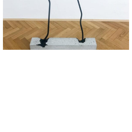
Anlehnungsbedürftige Objekte klein
Wolfgang Becksteiner
2022
Metall, Beton, Lack
143 x 80 x 65 cm
→ Anfrage
Opernring 7, 8010 Graz, Österreich | Summer Opening Hours: Thursday