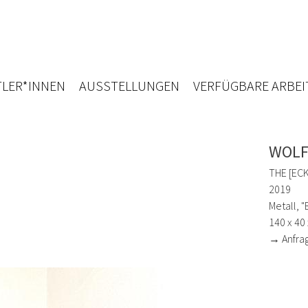
LER*INNEN
AUSSTELLUNGEN
VERFÜGBARE ARBEI
WOLF
THE [ECK-
2019
Metall, "
140 x 40
→ Anfra