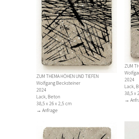
ZUM TH
Wolfga
ZUM THEMA HÖHEN UND TIEFEN
2024
Wolfgang Becksteiner
Lack, 
2024
38,5 x 
Lack, Beton
→ Anfr
38,5 x 26 x 2,5 cm
→ Anfrage