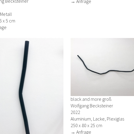
ng Becksteiner
→ Anfrage
Metall
6 x 5 cm
age
black and more groß
Wolfgang Becksteiner
2022
Aluminium, Lacke, Plexiglas
250 x 80 x 25 cm
→ Anfrage