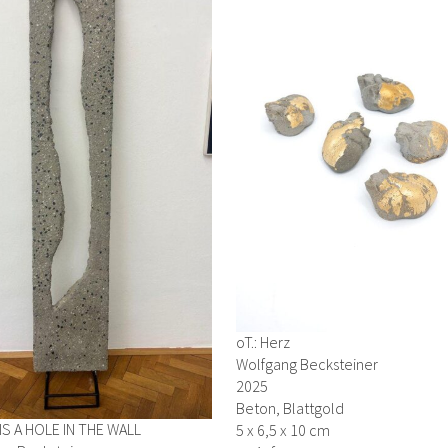
oT.: Herz
Wolfgang Becksteiner
2025
Beton, Blattgold
IS A HOLE IN THE WALL
5 x 6,5 x 10 cm