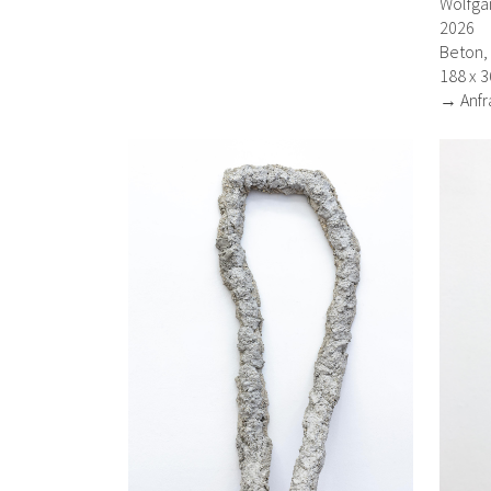
Wolfga
2026
Beton, 
188 x 3
→ Anfr