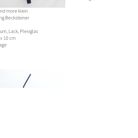
and more klein
ng Becksteiner
um, Lack, Plexiglas
 x 10 cm
age