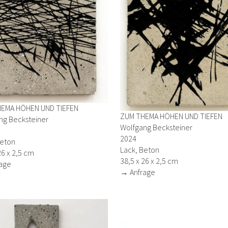
EMA HÖHEN UND TIEFEN
ZUM THEMA HÖHEN UND TIEFEN
ng Becksteiner
Wolfgang Becksteiner
2024
Beton
Lack, Beton
26 x 2,5 cm
38,5 x 26 x 2,5 cm
age
→ Anfrage