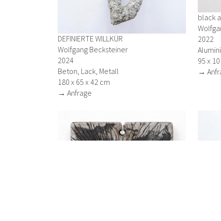
black 
Wolfga
DEFINIERTE WILLKÜR
2022
Wolfgang Becksteiner
Alumini
2024
95 x 10
Beton, Lack, Metall
→ Anfr
180 x 65 x 42 cm
→ Anfrage