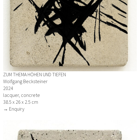
ZUM THEMA HÖHEN UND TIEFEN
Wolfgang Becksteiner
2024
lacquer, concrete
38.5 x 26 x 2.5 cm
→ Enquiry