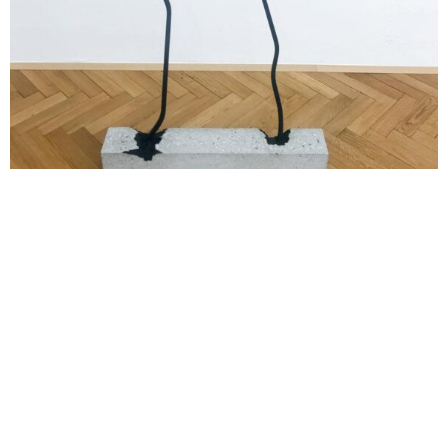
Anlehnungsbedürftige Objekte klein
Wolfgang Becksteiner
2022
metal, Beton, lacquer
143 x 80 x 65 cm
→ Enquiry
Opernring 7, 8010 Graz, Österreich | Summer Opening Hours: Thursday