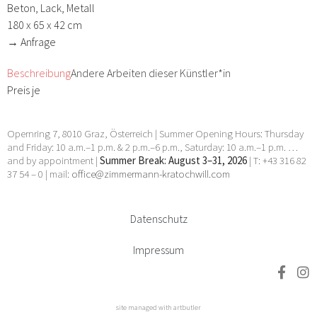
Beton, Lack, Metall
180 x 65 x 42 cm
→ Anfrage
Beschreibung
Andere Arbeiten dieser Künstler*in
Preis je
Opernring 7, 8010 Graz, Österreich | Summer Opening Hours: Thursday
and Friday: 10 a.m.–1 p.m. & 2 p.m.–6 p.m., Saturday: 10 a.m.–1 p.m. …
and by appointment |
Summer Break: August 3–31, 2026
| T: +43 316 82
37 54 – 0 | mail:
office@zimmermann-kratochwill.com
Datenschutz
Impressum
site managed with artbutler