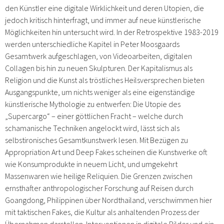
den Künstler eine digitale Wirklichkeit und deren Utopien, die
jedoch kritisch hinterfragt, und immer auf neue künstlerische
Möglichkeiten hin untersucht wird. In der Retrospektive 1983-2019
werden unterschiedliche Kapitel in Peter Moosgaards
Gesamtwerk aufgeschlagen, von Videoarbeiten, digitalen
Collagen bis hin zu neuen Skulpturen. Der Kapitalismus als
Religion und die Kunst als tröstliches Heilsversprechen bieten
Ausgangspunkte, um nichts weniger als eine eigenständige
künstlerische Mythologie zu entwerfen: Die Utopie des
„Supercargo“ – einer göttlichen Fracht – welche durch
schamanische Techniken angelockt wird, lässt sich als
selbstironisches Gesamtkunstwerk lesen. Mit Bezügen zu
Appropriation Art und Deep Fakes scheinen die Kunstwerke oft
wie Konsumprodukte in neuem Licht, und umgekehrt
Massenwaren wie heilige Reliquien. Die Grenzen zwischen
ernsthafter anthropologischer Forschung auf Reisen durch
Goangdong, Philippinen über Nordthailand, verschwimmen hier
mit taktischen Fakes, die Kultur als anhaltenden Prozess der
Übernahmen darstellen. Interventionen in digitale Bilder und ein