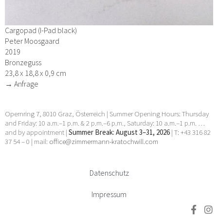
Cargopad (I-Pad black)
Peter Moosgaard
2019
Bronzeguss
23,8 x 18,8 x 0,9 cm
→ Anfrage
Opernring 7, 8010 Graz, Österreich | Summer Opening Hours: Thursday
and Friday: 10 a.m.–1 p.m. & 2 p.m.–6 p.m., Saturday: 10 a.m.–1 p.m. …
and by appointment |
Summer Break: August 3–31, 2026
| T: +43 316 82
37 54 – 0 | mail:
office@zimmermann-kratochwill.com
Datenschutz
Impressum