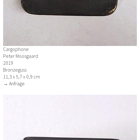
Cargophone
Peter Moosgaard
2019
Bronzeguss
11,3 x 5,7 x 0,9 cm
→ Anfrage