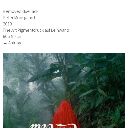
Removed due lack
Peter Moosgaard
2019
Fine Art Pigmentdruck auf Leinwand
60 x 90 cm
→ Anfrage