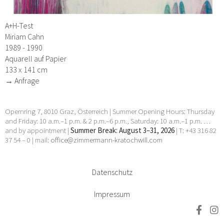
A+H-Test
Miriam Cahn
1989 - 1990
Aquarell auf Papier
133 x 141 cm
→ Anfrage
Opernring 7, 8010 Graz, Österreich | Summer Opening Hours: Thursday
and Friday: 10 a.m.–1 p.m. & 2 p.m.–6 p.m., Saturday: 10 a.m.–1 p.m. …
and by appointment |
Summer Break: August 3–31, 2026
| T: +43 316 82
37 54 – 0 | mail:
office@zimmermann-kratochwill.com
Datenschutz
Impressum