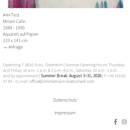
A+H-Test
Miriam Cahn
1989 - 1990
Aquarell auf Papier
133 x 141 cm
→ Anfrage
Opernring 7, 8010 Graz, Österreich | Summer Opening Hours: Thursday
and Friday: 10 a.m.–1 p.m. & 2 p.m.–6 p.m., Saturday: 10 a.m.–1 p.m. …
and by appointment |
Summer Break: August 3–31, 2026
| T: +43 316 82
37 54 – 0 | mail:
office@zimmermann-kratochwill.com
Datenschutz
Impressum