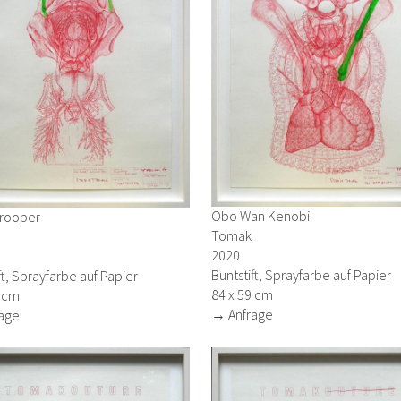
Obo Wan Kenobi
rooper
Tomak
2020
Buntstift, Sprayfarbe auf Papier
ft, Sprayfarbe auf Papier
84 x 59 cm
9 cm
→ Anfrage
age