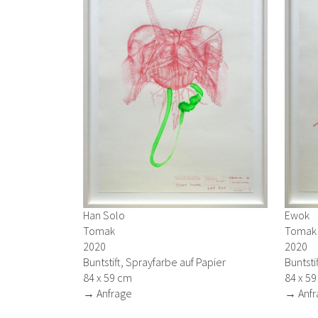
Han Solo
Ewok
Tomak
Tomak
2020
2020
Buntstift, Sprayfarbe auf Papier
Buntsti
84 x 59 cm
84 x 5
→ Anfrage
→ Anfr