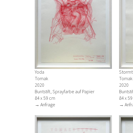
Stormt
Yoda
Tomak
Tomak
2020
2020
Buntsti
Buntstift, Sprayfarbe auf Papier
84 x 5
84 x 59 cm
→ Anfr
→ Anfrage