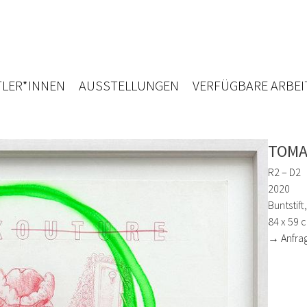
LER*INNEN
AUSSTELLUNGEN
VERFÜGBARE ARBEI
TOM
R2 – D2
2020
Buntstift
84 x 59 
→ Anfra