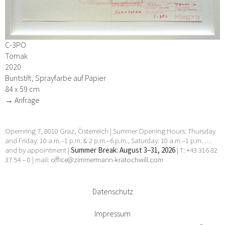
C-3PO
Tomak
2020
Buntstift, Sprayfarbe auf Papier
84 x 59 cm
→ Anfrage
Opernring 7, 8010 Graz, Österreich | Summer Opening Hours: Thursday
and Friday: 10 a.m.–1 p.m. & 2 p.m.–6 p.m., Saturday: 10 a.m.–1 p.m. …
and by appointment |
Summer Break: August 3–31, 2026
| T: +43 316 82
37 54 – 0 | mail:
office@zimmermann-kratochwill.com
Datenschutz
Impressum