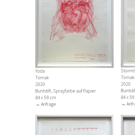
Stormt
Yoda
Tomak
Tomak
2020
2020
Buntsti
Buntstift, Sprayfarbe auf Papier
84 x 5
84 x 59 cm
→ Anfr
→ Anfrage