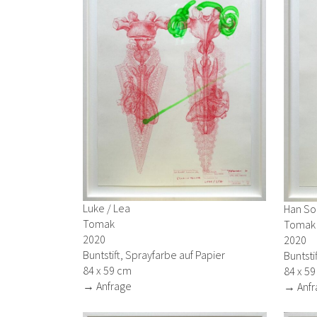
Luke / Lea
Han So
Tomak
Tomak
2020
2020
Buntstift, Sprayfarbe auf Papier
Buntsti
84 x 59 cm
84 x 5
→ Anfrage
→ Anfr