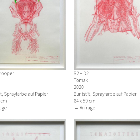
rooper
R2 – D2
Tomak
2020
ft, Sprayfarbe auf Papier
Buntstift, Sprayfarbe auf Papier
9 cm
84 x 59 cm
age
→ Anfrage