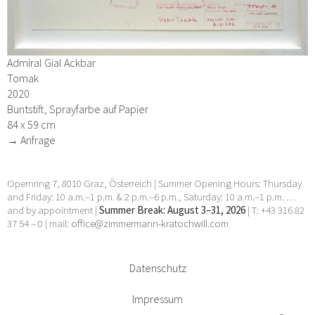
Admiral Gial Ackbar
Tomak
2020
Buntstift, Sprayfarbe auf Papier
84 x 59 cm
→ Anfrage
Opernring 7, 8010 Graz, Österreich | Summer Opening Hours: Thursday
and Friday: 10 a.m.–1 p.m. & 2 p.m.–6 p.m., Saturday: 10 a.m.–1 p.m. …
and by appointment |
Summer Break: August 3–31, 2026
| T: +43 316 82
37 54 – 0 | mail:
office@zimmermann-kratochwill.com
Datenschutz
Impressum