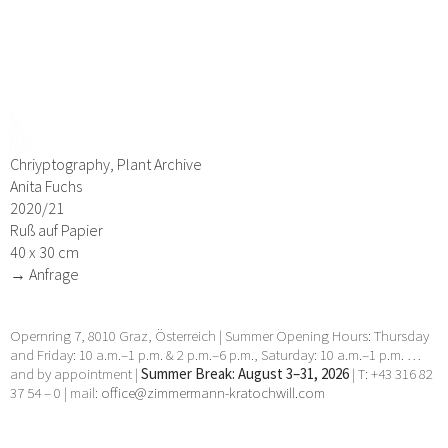
Chriyptography, Plant Archive
Anita Fuchs
2020/21
Ruß auf Papier
40 x 30 cm
→ Anfrage
Opernring 7, 8010 Graz, Österreich | Summer Opening Hours: Thursday
and Friday: 10 a.m.–1 p.m. & 2 p.m.–6 p.m., Saturday: 10 a.m.–1 p.m. …
and by appointment |
Summer Break: August 3–31, 2026
| T: +43 316 82
37 54 – 0 | mail:
office@zimmermann-kratochwill.com