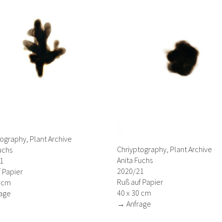
ography, Plant Archive
Chriyptography, Plant Archive
uchs
Anita Fuchs
1
2020/21
 Papier
Ruß auf Papier
0 cm
40 x 30 cm
age
→ Anfrage