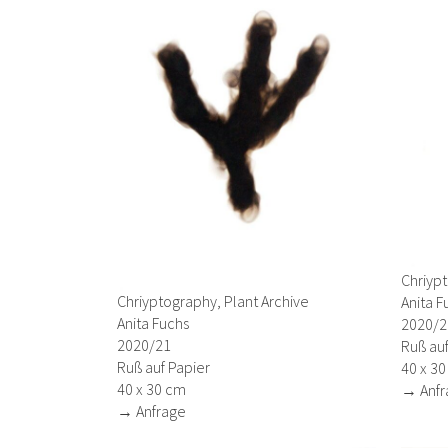
Chriypt
Chriyptography, Plant Archive
Anita F
Anita Fuchs
2020/2
2020/21
Ruß auf
Ruß auf Papier
40 x 3
40 x 30 cm
→ Anfr
→ Anfrage