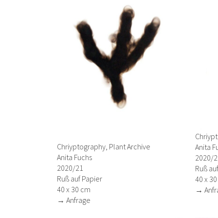
Chriypt
Chriyptography, Plant Archive
Anita F
Anita Fuchs
2020/2
2020/21
Ruß auf
Ruß auf Papier
40 x 3
40 x 30 cm
→ Anfr
→ Anfrage