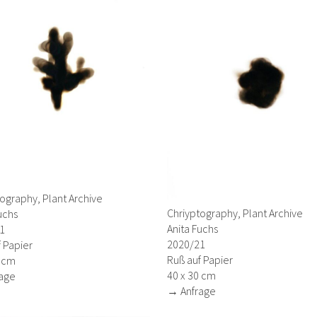
ography, Plant Archive
Chriyptography, Plant Archive
uchs
Anita Fuchs
1
2020/21
 Papier
Ruß auf Papier
0 cm
40 x 30 cm
age
→ Anfrage