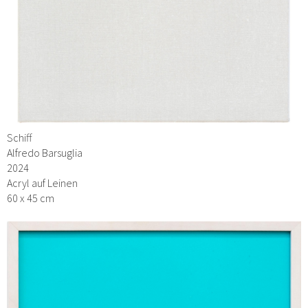
Schiff
Alfredo Barsuglia
2024
Acryl auf Leinen
60 x 45 cm