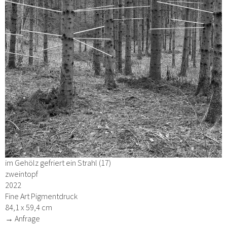
im Gehölz gefriert ein Strahl (17)
zweintopf
2022
Fine Art Pigmentdruck
84,1 x 59,4 cm
→ Anfrage