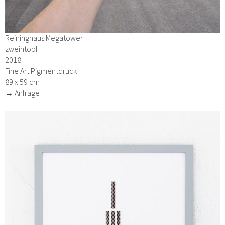
Reininghaus Megatower
zweintopf
2018
Fine Art Pigmentdruck
89 x 59 cm
→ Anfrage