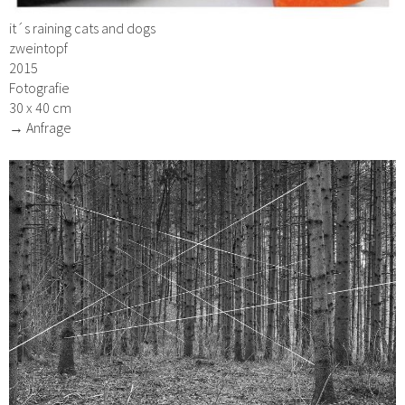
it´s raining cats and dogs
zweintopf
2015
Fotografie
30 x 40 cm
→ Anfrage