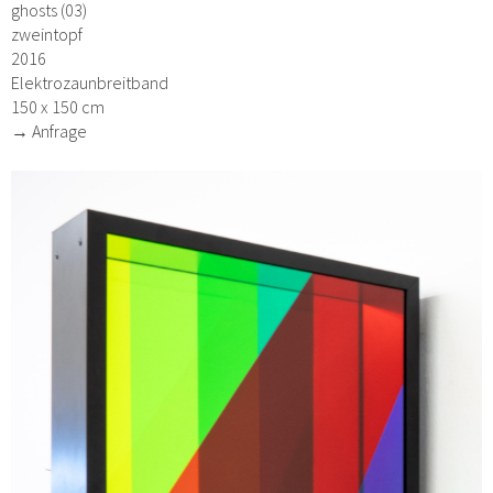
ghosts (03)
zweintopf
2016
Elektrozaunbreitband
150 x 150 cm
→ Anfrage