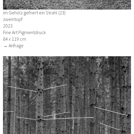
im Gehölz gefriert ein Strahl (23)
zweintopf
2023
Fine Art Pigmentdruck
84 x 119 cm
→ Anfrage