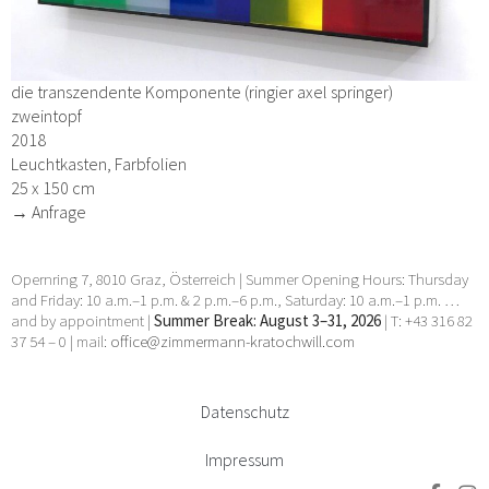
die transzendente Komponente (ringier axel springer)
zweintopf
2018
Leuchtkasten, Farbfolien
25 x 150 cm
→ Anfrage
Opernring 7, 8010 Graz, Österreich | Summer Opening Hours: Thursday
and Friday: 10 a.m.–1 p.m. & 2 p.m.–6 p.m., Saturday: 10 a.m.–1 p.m. …
and by appointment |
Summer Break: August 3–31, 2026
| T: +43 316 82
37 54 – 0 | mail:
office@zimmermann-kratochwill.com
Datenschutz
Impressum