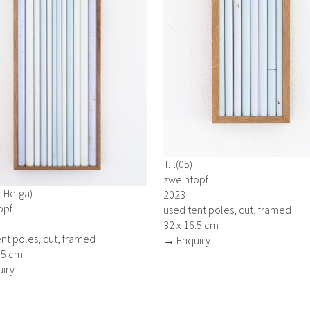
T.T.(05)
zweintopf
– Helga)
2023
opf
used tent poles, cut, framed
32 x 16.5 cm
nt poles, cut, framed
→ Enquiry
.5 cm
iry