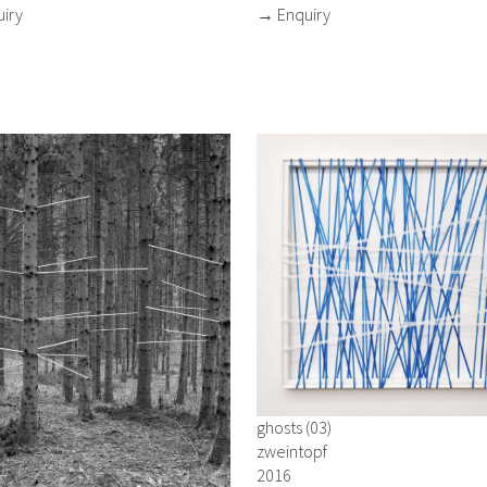
iry
→ Enquiry
ghosts (03)
zweintopf
2016