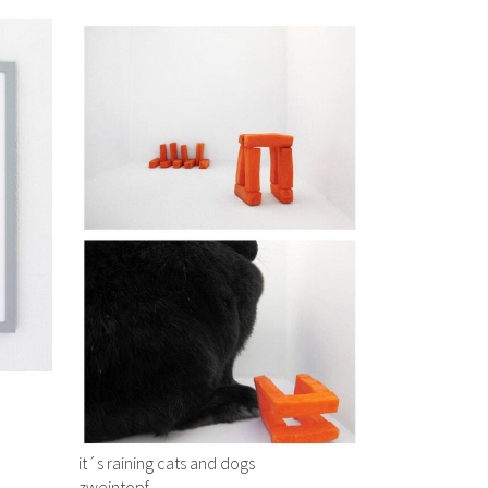
it´s raining cats and dogs
zweintopf