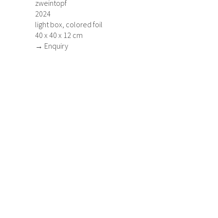
zweintopf
2024
light box, colored foil
40 x 40 x 12 cm
→ Enquiry