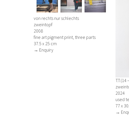
von rechts nur schlechts
zweintopf
2008
fine art pigment print, three parts
37.5 x 25 cm
→ Enquiry
T.T.(14 
zweint
2024
used te
77 x 30
→ Enqu