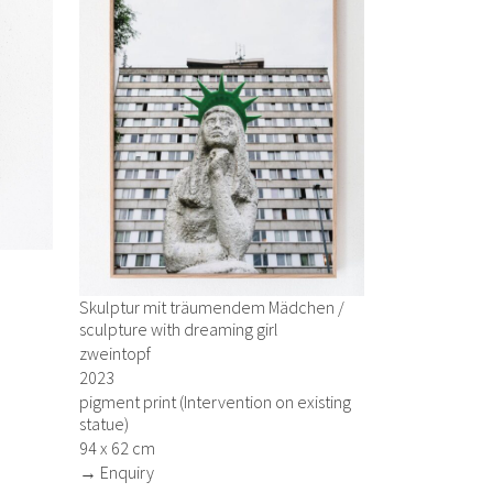
Skulptur mit träumendem Mädchen /
sculpture with dreaming girl
zweintopf
2023
pigment print (Intervention on existing
statue)
94 x 62 cm
→ Enquiry