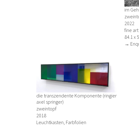
im Gehö
zweint
2022
fine ar
84.1 x 
→ Enqu
die transzendente Komponente (ringier
axel springer)
zweintopf
2018
Leuchtkasten, Farbfolien
25 x 150 cm
→ Enquiry