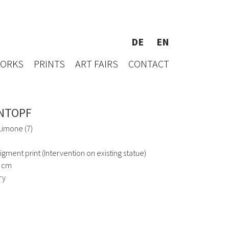
DE
EN
WORKS
PRINTS
ART FAIRS
CONTACT
NTOPF
Limone (7)
pigment print (Intervention on existing statue)
2 cm
ry