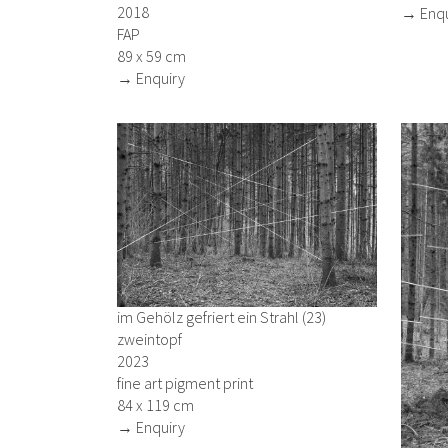
2018
→ Enqu
FAP
89 x 59 cm
→ Enquiry
im Gehölz gefriert ein Strahl (23)
zweintopf
2023
fine art pigment print
84 x 119 cm
→ Enquiry