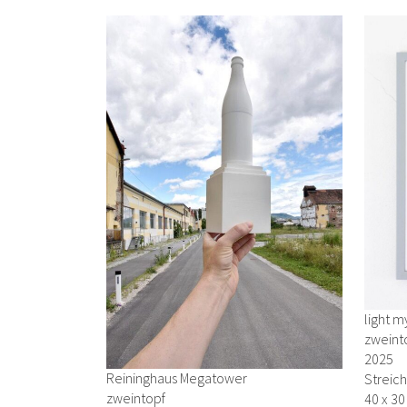
light my
zweint
2025
Reininghaus Megatower
Streich
zweintopf
40 x 3