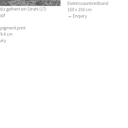
Elektrozaunbreitband
lz gefriert ein Strahl (17)
150 x 150 cm
opf
→ Enquiry
t pigment print
59.4 cm
iry