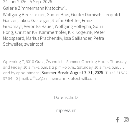
24 Juni 2026 - 5 Sep. 2026
Galerie Zimmermann Kratochwill
Wolfgang Becksteiner, Günter Brus, Gunter Damisch, Leopold
Ganzer, Jakob Gasteiger, Stefan Glettler, Franz
Grabmayr, Veronika Hauer, Wolfgang Hollegha, Soun
Hong, Christian KRI Kammerhofer, Kiki Kogelnik, Peter
Moosgaard, Markus Prachensky, Issa Salliander, Petra
Schweifer, zweintopf
Opernring 7, 8010 Graz, Österreich | Summer Opening Hours: Thursday
and Friday: 10 a.m.–1 p.m. & 2 p.m.–6 p.m., Saturday: 10 a.m.–1 p.m. …
and by appointment |
Summer Break: August 3–31, 2026
| T: +43 316 82
37 54 – 0 | mail:
office@zimmermann-kratochwill.com
Datenschutz
Impressum