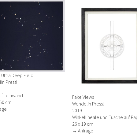
Ultra Deep Field
in Pressl
uf Leinwand
Fake Views
160 cm
Wendelin Pressl
age
2019
Winkellineale und Tusche auf Pa
26 x 19 cm
→ Anfrage