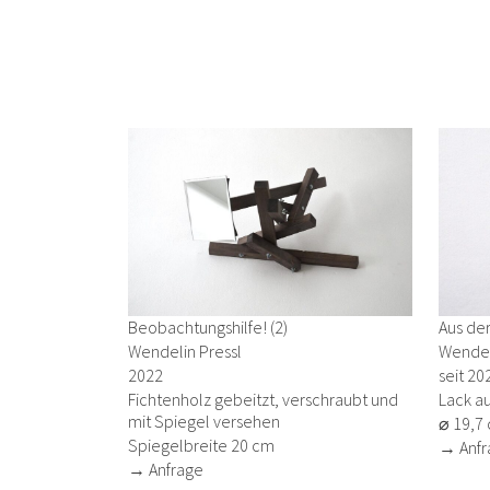
Beobachtungshilfe! (2)
Aus der
Wendelin Pressl
Wendel
2022
seit 20
Fichtenholz gebeitzt, verschraubt und
Lack a
mit Spiegel versehen
⌀ 19,7
Spiegelbreite 20 cm
→ Anfr
→ Anfrage