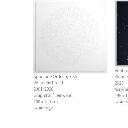
Hubble 
Spontane Ordnung <86
Wendel
Wendelin Pressl
2020
2001/2020
Acryl a
Graphit auf Leinwand
145 x 
100 x 100 cm
→ Anfr
→ Anfrage