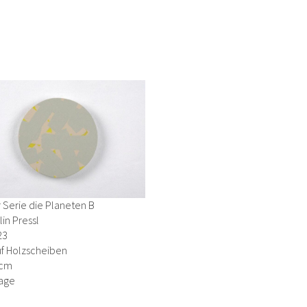
 Serie die Planeten B
in Pressl
23
uf Holzscheiben
 cm
age