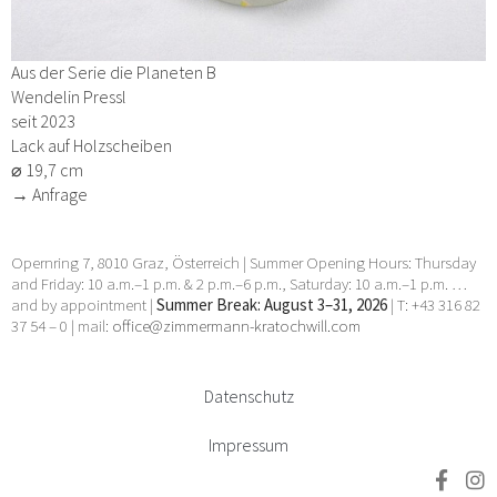
Aus der Serie die Planeten B
Wendelin Pressl
seit 2023
Lack auf Holzscheiben
⌀ 19,7 cm
→ Anfrage
Opernring 7, 8010 Graz, Österreich | Summer Opening Hours: Thursday
and Friday: 10 a.m.–1 p.m. & 2 p.m.–6 p.m., Saturday: 10 a.m.–1 p.m. …
and by appointment |
Summer Break: August 3–31, 2026
| T: +43 316 82
37 54 – 0 | mail:
office@zimmermann-kratochwill.com
Datenschutz
Impressum