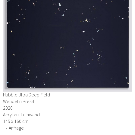
Hubble Ultra Deep Field
Wendelin Pressl
2020
Acryl auf Leinwand
145 x 160 cm
→ Anfrage