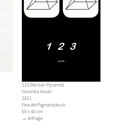
123 (Necker Pyramid)
Veronika Hauer
2021
Fine Art Pigmentdruck
60 x 40 cm
→ Anfrage