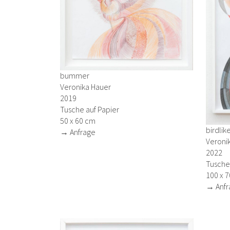
bummer
Veronika Hauer
2019
Tusche auf Papier
50 x 60 cm
birdlik
→ Anfrage
Veroni
2022
Tusche 
100 x 
→ Anfr