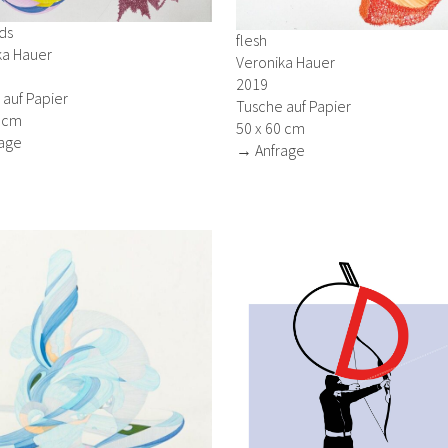
ds
flesh
ka Hauer
Veronika Hauer
2019
auf Papier
Tusche auf Papier
0 cm
50 x 60 cm
age
→ Anfrage