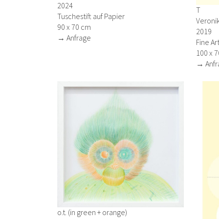
2024
T
Tuschestift auf Papier
Veroni
90 x 70 cm
2019
→ Anfrage
Fine A
100 x 
→ Anfr
o.t. (in green + orange)