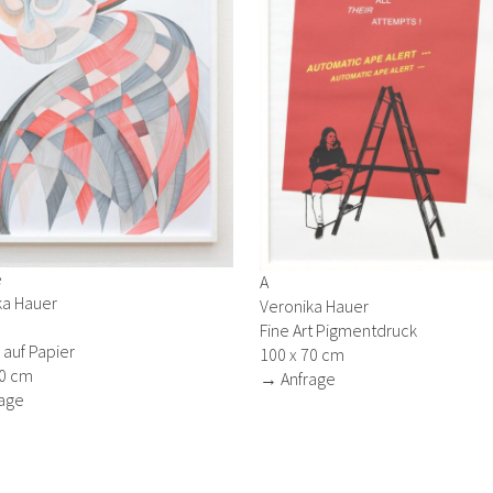
e
A
ka Hauer
Veronika Hauer
Fine Art Pigmentdruck
auf Papier
100 x 70 cm
70 cm
→ Anfrage
age