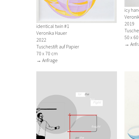
icy han
Veroni
2019
identical twin #1
Tusche 
Veronika Hauer
50 x 6
2022
→ Anfr
Tuschestift auf Papier
70 x 70 cm
→ Anfrage