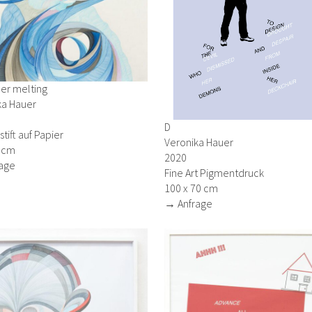
r melting
ka Hauer
D
tift auf Papier
Veronika Hauer
0 cm
2020
age
Fine Art Pigmentdruck
100 x 70 cm
→ Anfrage