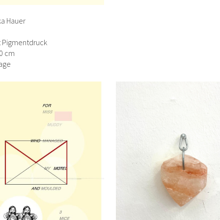
ka Hauer
rt Pigmentdruck
70 cm
age