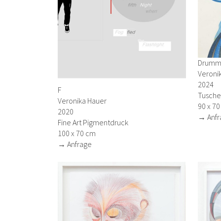
Drumme
Veroni
2024
F
Tusches
Veronika Hauer
90 x 7
2020
→ Anfr
Fine Art Pigmentdruck
100 x 70 cm
→ Anfrage