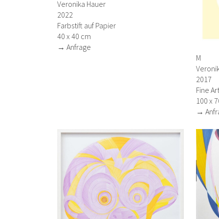
Veronika Hauer
2022
Farbstift auf Papier
40 x 40 cm
→ Anfrage
M
Veroni
2017
Fine A
100 x 
→ Anfr