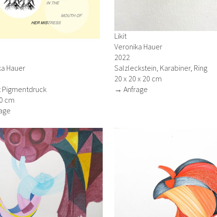
Likit
Veronika Hauer
2022
ka Hauer
Salzleckstein, Karabiner, Ring
20 x 20 x 20 cm
rt Pigmentdruck
→ Anfrage
70 cm
age