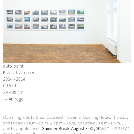
auto-paint
Klaus D. Zimmer
2004 - 2014
C-Print
29 x 39 cm
→ Anfrage
Opernring 7, 8010 Graz, Österreich | Summer Opening Hours: Thursday
and Friday: 10 a.m.–1 p.m. & 2 p.m.–6 p.m., Saturday: 10 a.m.–1 p.m. …
and by appointment |
Summer Break: August 3–31, 2026
| T: +43 316 82