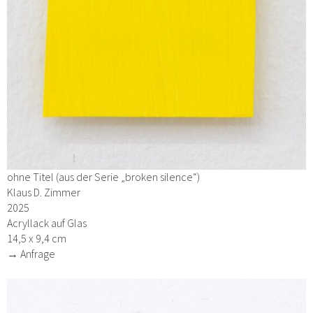
ohne Titel (aus der Serie „broken silence“)
Klaus D. Zimmer
2025
Acryllack auf Glas
14,5 x 9,4 cm
→ Anfrage