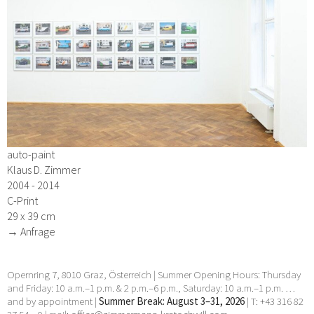
auto-paint
Klaus D. Zimmer
2004 - 2014
C-Print
29 x 39 cm
→ Anfrage
Opernring 7, 8010 Graz, Österreich | Summer Opening Hours: Thursday
and Friday: 10 a.m.–1 p.m. & 2 p.m.–6 p.m., Saturday: 10 a.m.–1 p.m. …
and by appointment |
Summer Break: August 3–31, 2026
| T: +43 316 82