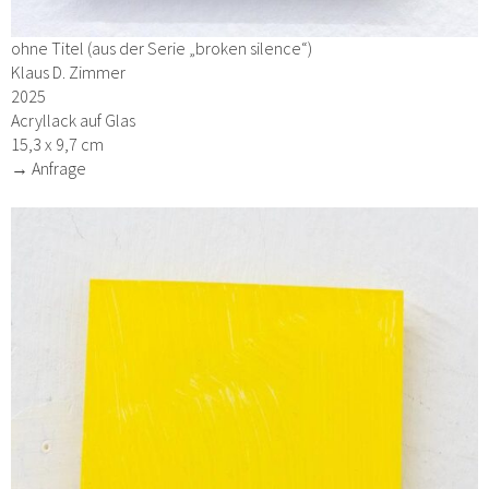
ohne Titel (aus der Serie „broken silence“)
Klaus D. Zimmer
2025
Acryllack auf Glas
15,3 x 9,7 cm
→ Anfrage