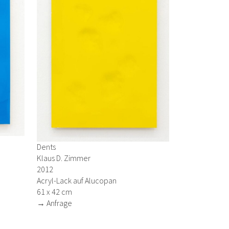
Dents
Klaus D. Zimmer
2012
Acryl-Lack auf Alucopan
61 x 42 cm
→ Anfrage