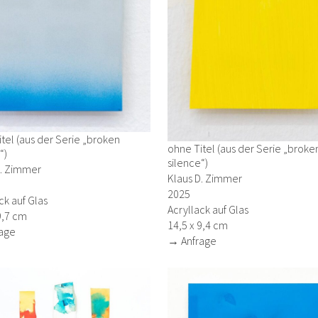
tel (aus der Serie „broken
ohne Titel (aus der Serie „broke
“)
silence“)
D. Zimmer
Klaus D. Zimmer
2025
ck auf Glas
Acryllack auf Glas
9,7 cm
14,5 x 9,4 cm
age
→ Anfrage