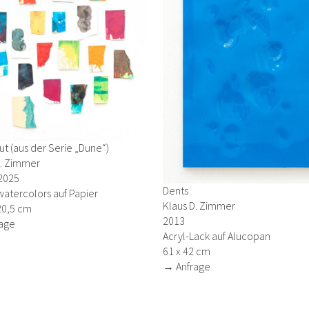
t (aus der Serie „Dune“)
D. Zimmer
 2025
Dents
watercolors auf Papier
Klaus D. Zimmer
20,5 cm
2013
age
Acryl-Lack auf Alucopan
61 x 42 cm
→ Anfrage