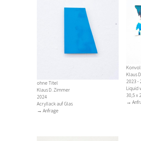
Konvolu
Klaus 
2023 -
ohne Titel
Liquid 
Klaus D. Zimmer
30,5 x 
2024
→ Anfr
Acryllack auf Glas
→ Anfrage