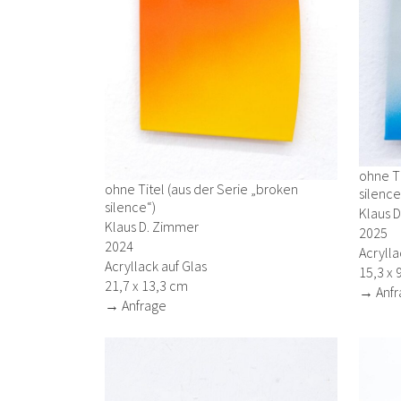
ohne Ti
ohne Titel (aus der Serie „broken
silence
silence“)
Klaus 
Klaus D. Zimmer
2025
2024
Acrylla
Acryllack auf Glas
15,3 x 
21,7 x 13,3 cm
→ Anfr
→ Anfrage