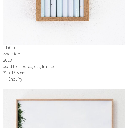
T.T.(05)
zweintopf
2023
used tent poles, cut, framed
32 x 16.5 cm
→ Enquiry