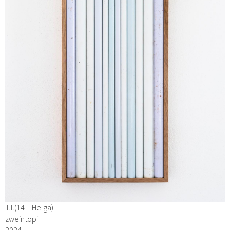
T.T.(14 – Helga)
zweintopf