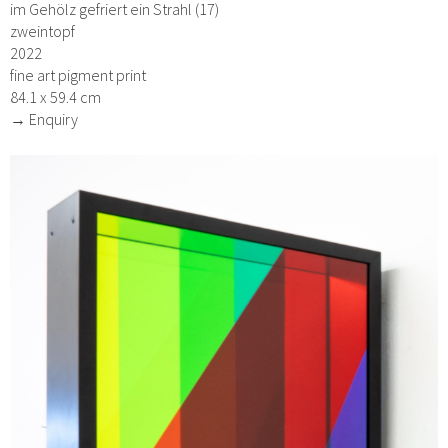
im Gehölz gefriert ein Strahl (17)
zweintopf
2022
fine art pigment print
84.1 x 59.4 cm
→ Enquiry