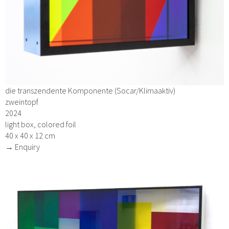
die transzendente Komponente (Socar/Klimaaktiv)
zweintopf
2024
light box, colored foil
40 x 40 x 12 cm
→ Enquiry