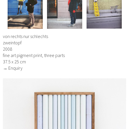
von rechts nur schlechts
zweintopf
2008
fine art pigment print, three parts
37.5 x 25 cm
→ Enquiry