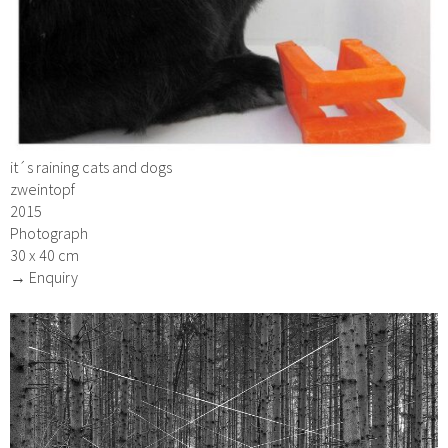
it´s raining cats and dogs
zweintopf
2015
Photograph
30 x 40 cm
→ Enquiry