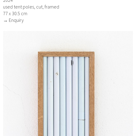
2024
used tent poles, cut, framed
77 x 30.5 cm
→ Enquiry