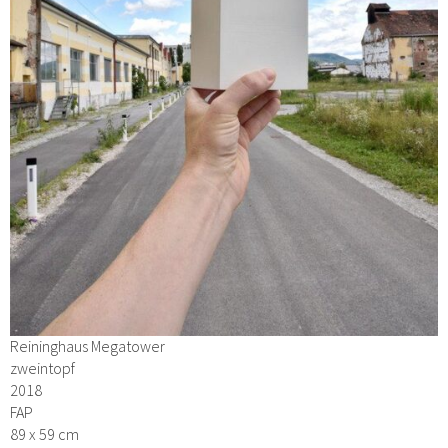
Reininghaus Megatower
zweintopf
2018
FAP
89 x 59 cm