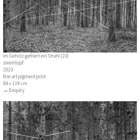
im Gehölz gefriert ein Strahl (23)
zweintopf
2023
fine art pigment print
84 x 119 cm
→ Enquiry