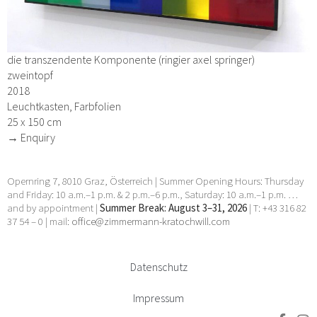
die transzendente Komponente (ringier axel springer)
zweintopf
2018
Leuchtkasten, Farbfolien
25 x 150 cm
→ Enquiry
Opernring 7, 8010 Graz, Österreich | Summer Opening Hours: Thursday
and Friday: 10 a.m.–1 p.m. & 2 p.m.–6 p.m., Saturday: 10 a.m.–1 p.m. …
and by appointment |
Summer Break: August 3–31, 2026
| T: +43 316 82
37 54 – 0 | mail:
office@zimmermann-kratochwill.com
Datenschutz
Impressum