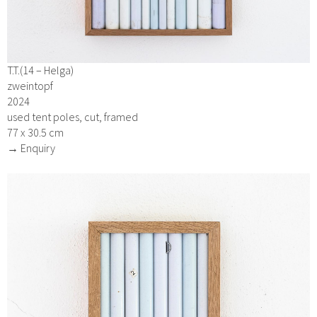
T.T.(14 – Helga)
zweintopf
2024
used tent poles, cut, framed
77 x 30.5 cm
→ Enquiry