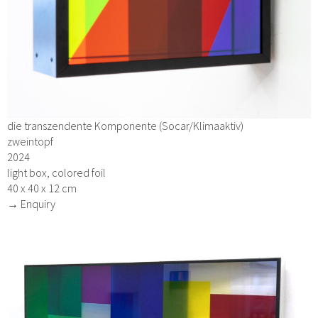
die transzendente Komponente (Socar/Klimaaktiv)
zweintopf
2024
light box, colored foil
40 x 40 x 12 cm
→ Enquiry