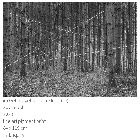
im Gehölz gefriert ein Strahl (23)
zweintopf
2023
fine art pigment print
84 x 119 cm
→ Enquiry