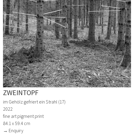
ZWEINTOPF
im Gehölz gefriert ein Strahl (17)
2022
fine art pigment print
84.1 x 59.4 cm
→ Enquiry