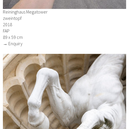
Reininghaus Megatower
zweintopf
2018
FAP
89 x 59 cm
→ Enquiry