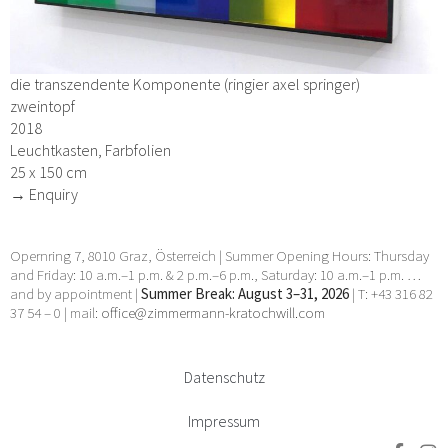
die transzendente Komponente (ringier axel springer)
zweintopf
2018
Leuchtkasten, Farbfolien
25 x 150 cm
→ Enquiry
Opernring 7, 8010 Graz, Österreich | Summer Opening Hours: Thursday
and Friday: 10 a.m.–1 p.m. & 2 p.m.–6 p.m., Saturday: 10 a.m.–1 p.m. …
and by appointment |
Summer Break: August 3–31, 2026
| T: +43 316 82
37 54 – 0 | mail:
office@zimmermann-kratochwill.com
Datenschutz
Impressum