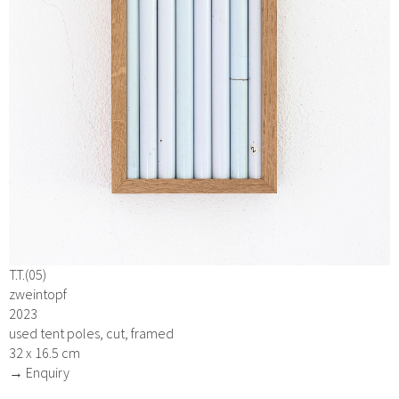
T.T.(05)
zweintopf
2023
used tent poles, cut, framed
32 x 16.5 cm
→ Enquiry