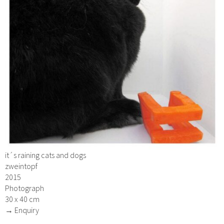
it´s raining cats and dogs
zweintopf
2015
Photograph
30 x 40 cm
→ Enquiry