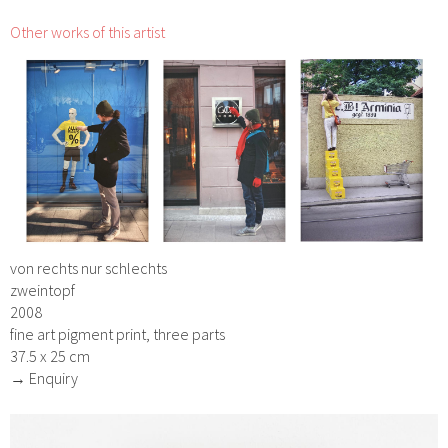
Other works of this artist
von rechts nur schlechts
zweintopf
2008
fine art pigment print, three parts
37.5 x 25 cm
→ Enquiry