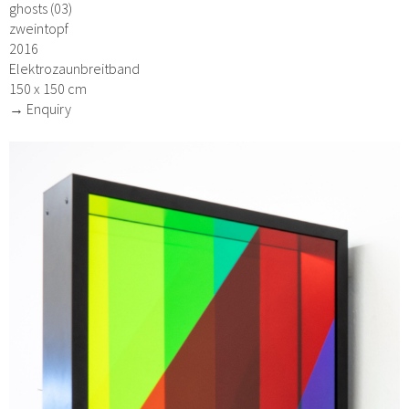
ghosts (03)
zweintopf
2016
Elektrozaunbreitband
150 x 150 cm
→ Enquiry