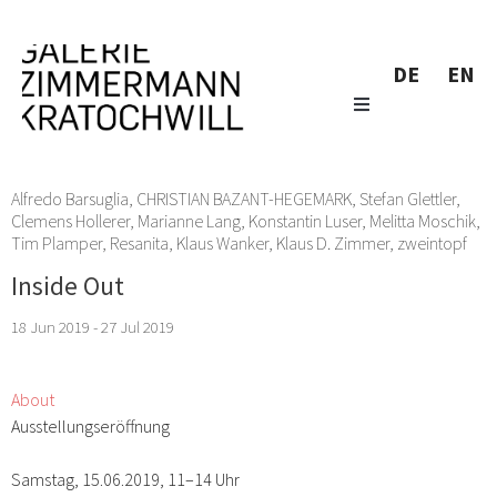
DE
EN
Alfredo Barsuglia
,
CHRISTIAN BAZANT-HEGEMARK
,
Stefan Glettler
,
Clemens Hollerer
,
Marianne Lang
,
Konstantin Luser
,
Melitta Moschik
,
Tim Plamper
,
Resanita
,
Klaus Wanker
,
Klaus D. Zimmer
,
zweintopf
Inside Out
18 Jun 2019 - 27 Jul 2019
About
Ausstellungseröffnung
Samstag, 15.06.2019, 11–14 Uhr