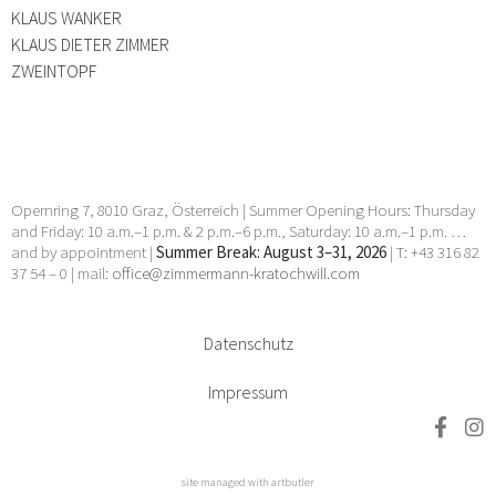
KLAUS WANKER
KLAUS DIETER ZIMMER
ZWEINTOPF
Opernring 7, 8010 Graz, Österreich | Summer Opening Hours: Thursday
and Friday: 10 a.m.–1 p.m. & 2 p.m.–6 p.m., Saturday: 10 a.m.–1 p.m. …
and by appointment |
Summer Break: August 3–31, 2026
| T: +43 316 82
37 54 – 0 | mail:
office@zimmermann-kratochwill.com
Datenschutz
Impressum
site managed with artbutler