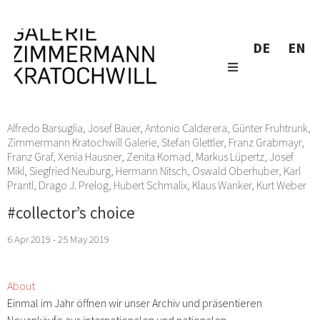
DE
EN
Alfredo Barsuglia
,
Josef Bauer
,
Antonio Calderera
,
Günter Fruhtrunk
,
Zimmermann Kratochwill Galerie
,
Stefan Glettler
,
Franz Grabmayr
,
Franz Graf
,
Xenia Hausner
,
Zenita Komad
,
Markus Lüpertz
,
Josef
Mikl
,
Siegfried Neuburg
,
Hermann Nitsch
,
Oswald Oberhuber
,
Karl
Prantl
,
Drago J. Prelog
,
Hubert Schmalix
,
Klaus Wanker
,
Kurt Weber
#collector’s choice
6 Apr 2019 - 25 May 2019
About
Einmal im Jahr öffnen wir unser Archiv und präsentieren
Neuankäufe aus internationalen und nationalen