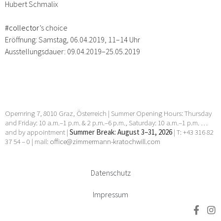
Hubert Schmalix
#collector
’s choice
Eröffnung: Samstag, 06.04.2019, 11–14 Uhr
Ausstellungsdauer: 09.04.2019–25.05.2019
Opernring 7, 8010 Graz, Österreich | Summer Opening Hours: Thursday
and Friday: 10 a.m.–1 p.m. & 2 p.m.–6 p.m., Saturday: 10 a.m.–1 p.m. …
and by appointment |
Summer Break: August 3–31, 2026
| T: +43 316 82
37 54 – 0 | mail:
office@zimmermann-kratochwill.com
Datenschutz
Impressum