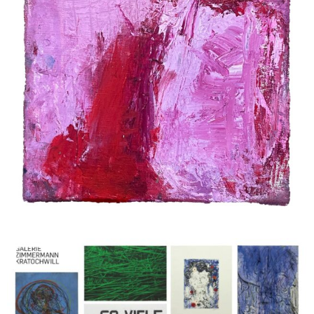
Ocampo, Valentin Oman, Markus Prachensky, Arnulf
Rainer, Hubert Schmalix, Hans Staudacher, Esther
Stocker, Tomak, Klaus Wanker, Max Weiler, Erwin Wurm, Heimo
Zobernig, zweintopf
30 Jul 2024 - 27 Aug 2024
Druckgrafik
Herbert Brandl, Christian Eisenberger, Valie Export, Thomas
Feuerstein, Gelitin, Bruno Gironcoli, Franz Graf, Xenia
Hausner, Siggi Hofer, Irene, Christine Hohenbüchler, Kiki
Kogelnik, Peter Kogler, Brigitte Kowanz, Elke