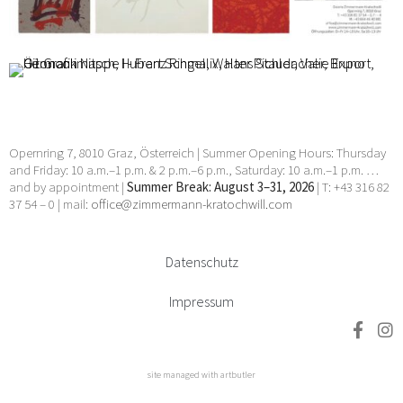
Ö1 Grafikmappe I
Valie Export, Bruno Gironcoli, Hermann Nitsch, Walter
Pichler, Franz Ringel, Hubert Schmalix, Hans Staudacher
15 Mar 2022 - 15 Mar 2022
Opernring 7, 8010 Graz, Österreich | Summer Opening Hours: Thursday
and Friday: 10 a.m.–1 p.m. & 2 p.m.–6 p.m., Saturday: 10 a.m.–1 p.m. …
and by appointment |
Summer Break: August 3–31, 2026
| T: +43 316 82
37 54 – 0 | mail:
office@zimmermann-kratochwill.com
Datenschutz
Impressum
site managed with artbutler