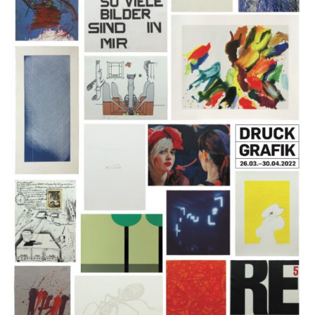
Krystufek, Muntean & Rosenblum, Flora Neuwirth, Hermann
Nitsch, Walter Pichler, Mel Ramos, Franz Ringel, Gerwald
Rockenschaub, Hubert Scheibl, Eva Schlegel, Hubert
Schmalix, Hans Staudacher
26 Mar 2022 - 30 Apr 2022