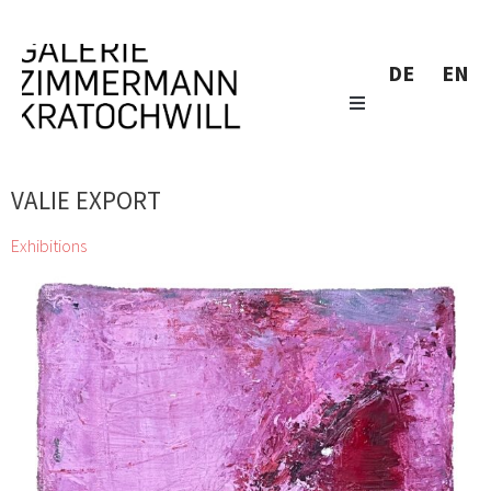
DE
EN
VALIE EXPORT
Exhibitions
Katalog Sommer Herbst 2024
Siegfried Anzinger, Alfredo Barsuglia, Wolfgang
Becksteiner, Herbert Brandl, Günter Brus, André Butzer, Miriam
Cahn, Gunter Damisch, Jiří Georg Dokoupil, Valie
Export, Gottfried Fabian, Günther Förg, Bruno Gironcoli, Stefan
Glettler, Katharina Grosse, Xenia Hausner, Wolfgang
Hollegha, Clemens Hollerer, Martha Jungwirth, Tillman
Kaiser, Johanna Kandl, Kiki Kogelnik, Zenita Komad, Elke
Krystufek, Sol LeWitt, Gottfried Mairwöger, Jürgen
Messensee, Josef Mikl, Hermann Nitsch, Manuel