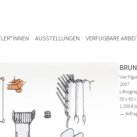
LER*INNEN
AUSSTELLUNGEN
VERFÜGBARE ARBEI
BRUN
Vier Figu
2007
Lithogra
50 x 65 
1.200 € (
→ Anfra