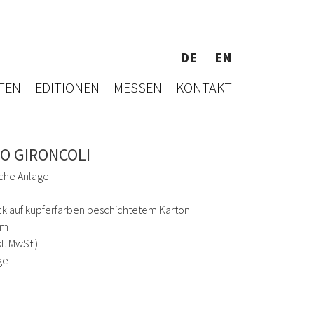
DE
EN
TEN
EDITIONEN
MESSEN
KONTAKT
O GIRONCOLI
che Anlage
k auf kupferfarben beschichtetem Karton
cm
kl. MwSt.)
ge