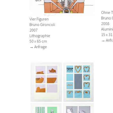
Ohne Ti
Bruno G
Vier Figuren
2008
Bruno Gironcoli
Alumin
2007
15 x 31
Lithographie
→ Anfr
50 x 65 cm
→ Anfrage