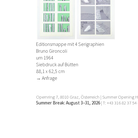
Editionsmappe mit 4 Serigraphien
Bruno Gironcoli
um 1964
Siebdruck auf Bütten
88,1 x 62,5 cm
→ Anfrage
Opernring 7, 8010 Graz, Österreich | Summer Opening Ho
Summer Break: August 3–31, 2026
| T: +43 316 82 37 54 