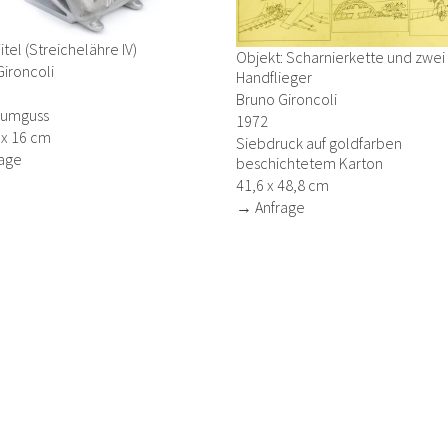
tel (Streichelähre IV)
Objekt: Scharnierkette und zwei
ironcoli
Handflieger
Bruno Gironcoli
iumguss
1972
 x 16 cm
Siebdruck auf goldfarben
age
beschichtetem Karton
41,6 x 48,8 cm
→ Anfrage