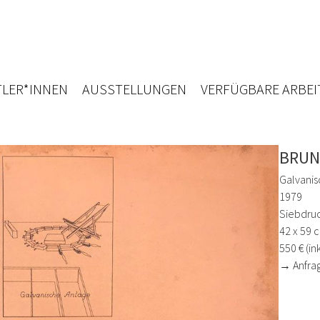
LER*INNEN
AUSSTELLUNGEN
VERFÜGBARE ARBEI
BRUN
Galvanis
1979
Siebdruc
42 x 59 
550 € (in
→ Anfra