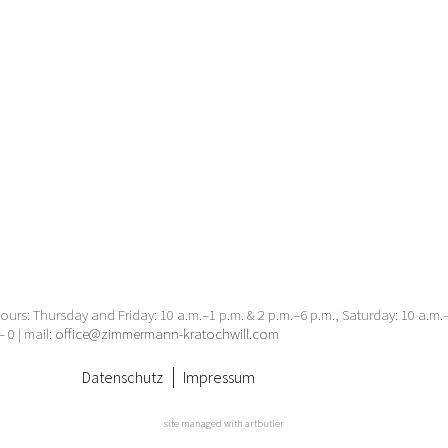
urs: Thursday and Friday: 10 a.m.–1 p.m. & 2 p.m.–6 p.m., Saturday: 10 a.m
– 0 | mail:
office@zimmermann-kratochwill.com
Datenschutz
Impressum
site managed with artbutler