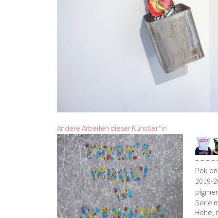
Andere Arbeiten dieser Künstler*in
– – – – –
Poklon
2019-2
pigmen
Serie m
Höhe, m