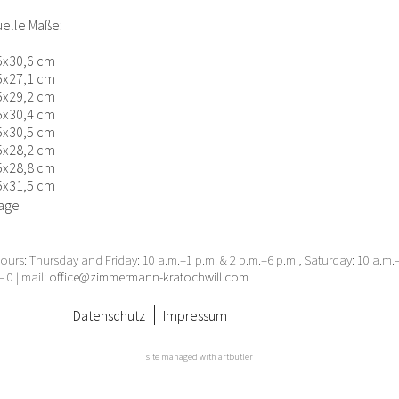
uelle Maße:
,5x30,6 cm
,5x27,1 cm
,5x29,2 cm
,5x30,4 cm
,5x30,5 cm
,5x28,2 cm
,5x28,8 cm
,5x31,5 cm
age
urs: Thursday and Friday: 10 a.m.–1 p.m. & 2 p.m.–6 p.m., Saturday: 10 a.m
– 0 | mail:
office@zimmermann-kratochwill.com
Datenschutz
Impressum
site managed with artbutler