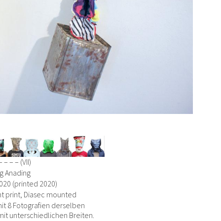
 – – – (VII)
g Anading
020 (printed 2020)
t print, Diasec mounted
it 8 Fotografien derselben
it unterschiedlichen Breiten.