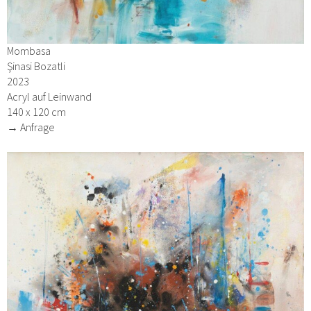
Mombasa
Şinasi Bozatli
2023
Acryl auf Leinwand
140 x 120 cm
→ Anfrage