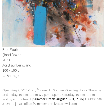
Blue World
Şinasi Bozatli
2023
Acryl auf Leinwand
100 x 100 cm
→ Anfrage
Opernring 7, 8010 Graz, Österreich | Summer Opening Hours: Thursday
and Friday: 10 a.m.–1 p.m. & 2 p.m.–6 p.m., Saturday: 10 a.m.–1 p.m. …
and by appointment |
Summer Break: August 3–31, 2026
| T: +43 316 82
37 54 – 0 | mail:
office@zimmermann-kratochwill.com