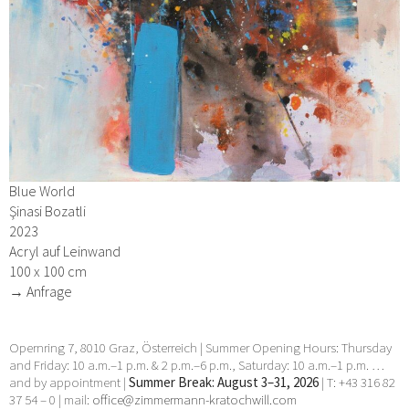
Blue World
Şinasi Bozatli
2023
Acryl auf Leinwand
100 x 100 cm
→ Anfrage
Opernring 7, 8010 Graz, Österreich | Summer Opening Hours: Thursday
and Friday: 10 a.m.–1 p.m. & 2 p.m.–6 p.m., Saturday: 10 a.m.–1 p.m. …
and by appointment |
Summer Break: August 3–31, 2026
| T: +43 316 82
37 54 – 0 | mail:
office@zimmermann-kratochwill.com