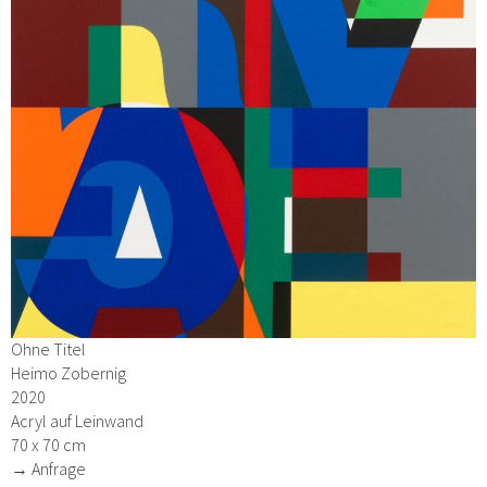
Ohne Titel
Heimo Zobernig
2020
Acryl auf Leinwand
70 x 70 cm
→ Anfrage