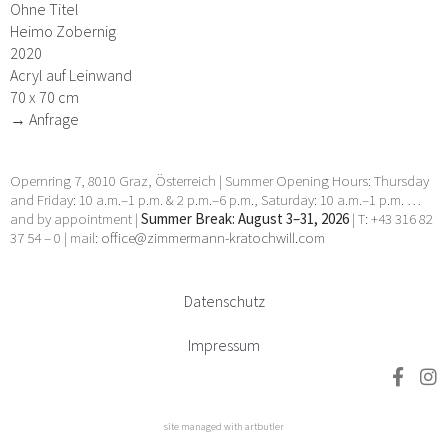
Ohne Titel
Heimo Zobernig
2020
Acryl auf Leinwand
70 x 70 cm
→ Anfrage
Opernring 7, 8010 Graz, Österreich | Summer Opening Hours: Thursday
and Friday: 10 a.m.–1 p.m. & 2 p.m.–6 p.m., Saturday: 10 a.m.–1 p.m. …
and by appointment |
Summer Break: August 3–31, 2026
| T: +43 316 82
37 54 – 0 | mail:
office@zimmermann-kratochwill.com
Datenschutz
Impressum
site managed with artbutler