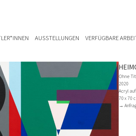
LER*INNEN
AUSSTELLUNGEN
VERFÜGBARE ARBEI
HEIM
Ohne Tit
2020
Acryl au
70 x 70 
→ Anfra