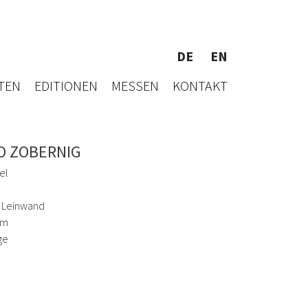
DE
EN
TEN
EDITIONEN
MESSEN
KONTAKT
O ZOBERNIG
el
f Leinwand
cm
ge