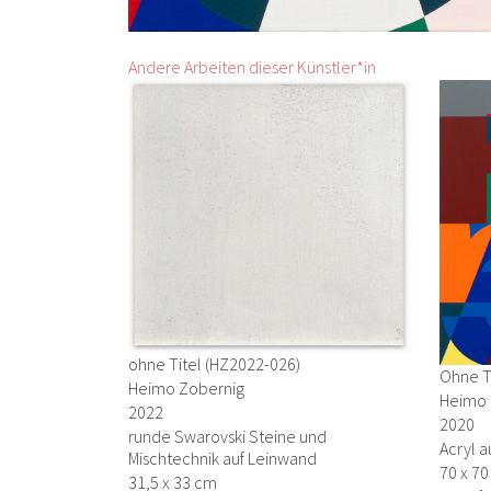
Andere Arbeiten dieser Künstler*in
ohne Titel (HZ2022-026)
Ohne T
Heimo Zobernig
Heimo 
2022
2020
runde Swarovski Steine und
Acryl a
Mischtechnik auf Leinwand
70 x 7
31,5 x 33 cm