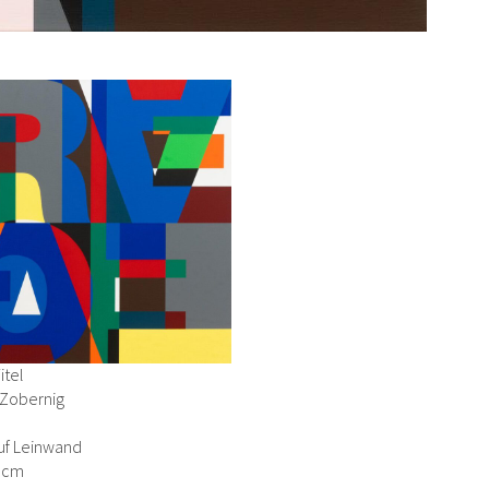
itel
Zobernig
uf Leinwand
0 cm