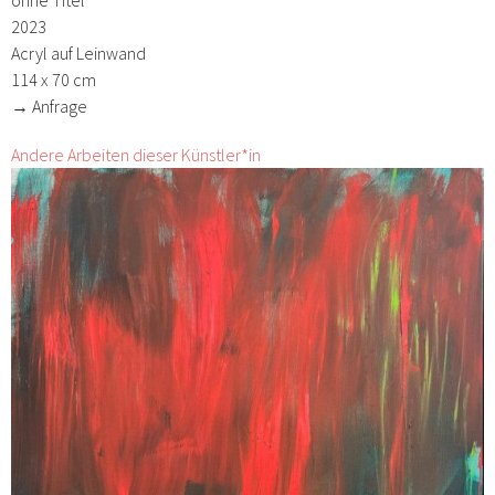
ohne Titel
2023
Acryl auf Leinwand
114 x 70 cm
→ Anfrage
Andere Arbeiten dieser Künstler*in