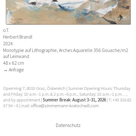
o.T.
Herbert Brandl
2024
Monotypie auf Lithographie, Arches Aquarelle 356 Gouache/m2
auf Leinwand
48 x 62 cm
→ Anfrage
Opernring 7, 8010 Graz, Österreich | Summer Opening Hours: Thursday
and Friday: 10 a.m.–1 p.m. & 2 p.m.–6 p.m., Saturday: 10 a.m.–1 p.m. …
and by appointment |
Summer Break: August 3–31, 2026
| T: +43 316 82
37 54 – 0 | mail:
office@zimmermann-kratochwill.com
Datenschutz