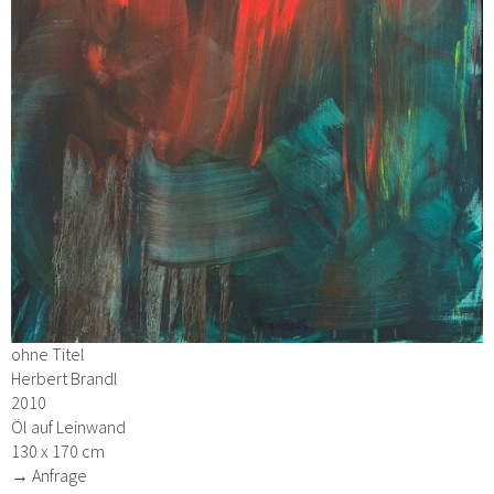
ohne Titel
Herbert Brandl
2010
Öl auf Leinwand
130 x 170 cm
→ Anfrage