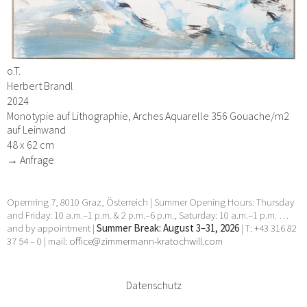
o.T.
Herbert Brandl
2024
Monotypie auf Lithographie, Arches Aquarelle 356 Gouache/m2
auf Leinwand
48 x 62 cm
→ Anfrage
Opernring 7, 8010 Graz, Österreich | Summer Opening Hours: Thursday
and Friday: 10 a.m.–1 p.m. & 2 p.m.–6 p.m., Saturday: 10 a.m.–1 p.m. …
and by appointment |
Summer Break: August 3–31, 2026
| T: +43 316 82
37 54 – 0 | mail:
office@zimmermann-kratochwill.com
Datenschutz