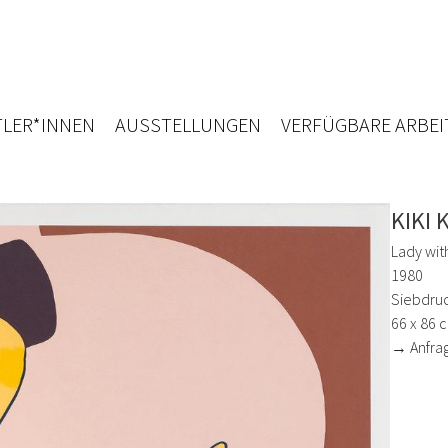
LER*INNEN
AUSSTELLUNGEN
VERFÜGBARE ARBEI
KIKI 
Lady wit
1980
Siebdru
66 x 86 
→ Anfra