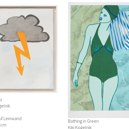
tz
gelnik
uf Leinwand
Bathing in Green
3 cm
Kiki Kogelnik