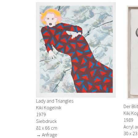
Lady and Triangles
Der Bli
Kiki Kogelnik
Kiki Ko
1979
1989
Siebdruck
Acryl a
81 x 66 cm
30 x 2
→ Anfrage