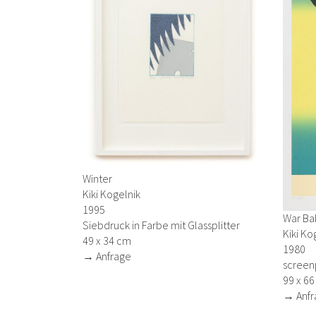
Winter
Kiki Kogelnik
1995
War Ba
Siebdruck in Farbe mit Glassplitter
Kiki Ko
49 x 34 cm
1980
→ Anfrage
screen
99 x 6
→ Anfr