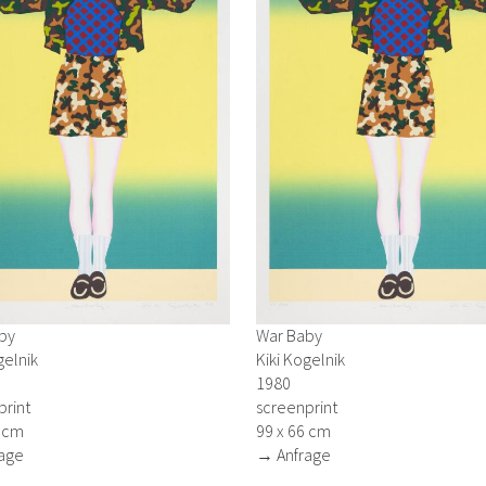
by
War Baby
gelnik
Kiki Kogelnik
1980
print
screenprint
6 cm
99 x 66 cm
age
→ Anfrage