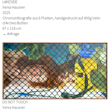
LAKESIDE
Xenia Hausner
2025
Chromolithografie aus 6 Platten, handgedruckt auf 400g Velin
d’Arches Bütten
67 x 118 cm
→ Anfrage
DO NOT TOUCH
Xenia Hausner