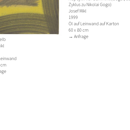
Zyklus zu Nikolai Gogo)
Josef Mikl
1999
Öl auf Leinwand auf Karton
60 x 80 cm
→ Anfrage
elb
ikl
 Leinwand
2 cm
age