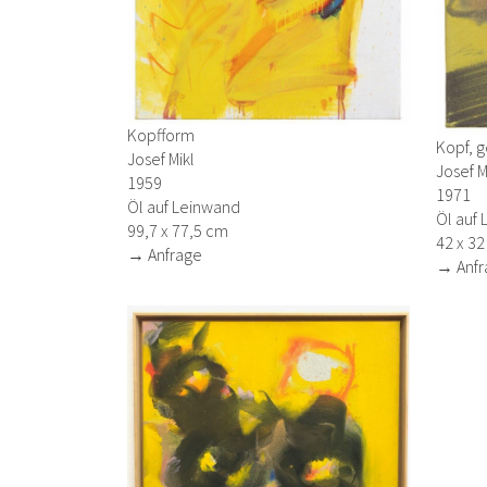
Kopfform
Kopf, g
Josef Mikl
Josef M
1959
1971
Öl auf Leinwand
Öl auf
99,7 x 77,5 cm
42 x 3
→ Anfrage
→ Anfr