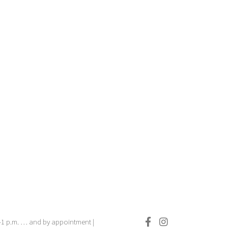
.–1 p.m. … and by appointment |