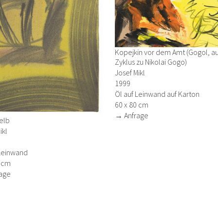
Kopejkin vor dem Amt (Gogol, a
Zyklus zu Nikolai Gogo)
Josef Mikl
1999
Öl auf Leinwand auf Karton
60 x 80 cm
→ Anfrage
elb
ikl
 Leinwand
2 cm
age