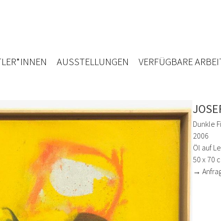
LER*INNEN
AUSSTELLUNGEN
VERFÜGBARE ARBEI
JOSE
Dunkle F
2006
Öl auf L
50 x 70 
→ Anfra