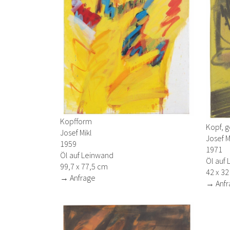
Kopfform
Kopf, g
Josef Mikl
Josef M
1959
1971
Öl auf Leinwand
Öl auf
99,7 x 77,5 cm
42 x 3
→ Anfrage
→ Anfr