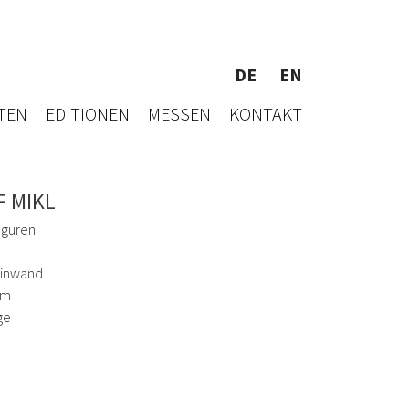
DE
EN
TEN
EDITIONEN
MESSEN
KONTAKT
F MIKL
iguren
einwand
cm
ge