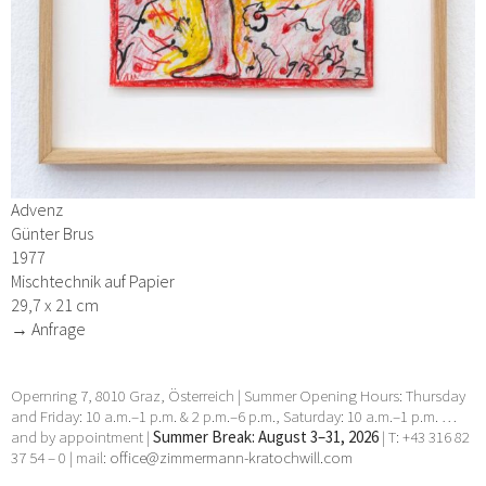
Advenz
Günter Brus
1977
Mischtechnik auf Papier
29,7 x 21 cm
→ Anfrage
Opernring 7, 8010 Graz, Österreich | Summer Opening Hours: Thursday
and Friday: 10 a.m.–1 p.m. & 2 p.m.–6 p.m., Saturday: 10 a.m.–1 p.m. …
and by appointment |
Summer Break: August 3–31, 2026
| T: +43 316 82
37 54 – 0 | mail:
office@zimmermann-kratochwill.com