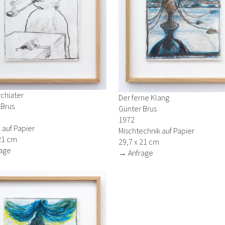
chiater
Der ferne Klang
 Brus
Günter Brus
1972
t auf Papier
Mischtechnik auf Papier
21 cm
29,7 x 21 cm
age
→ Anfrage