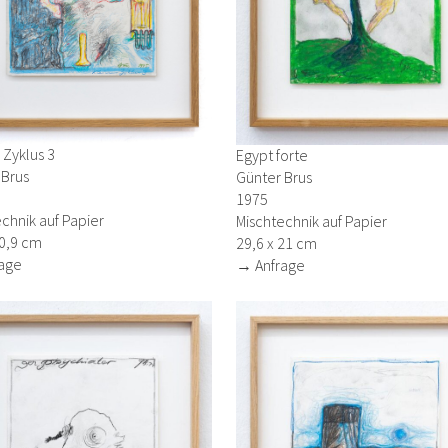
 Zyklus 3
Egypt forte
 Brus
Günter Brus
1975
chnik auf Papier
Mischtechnik auf Papier
20,9 cm
29,6 x 21 cm
age
→ Anfrage