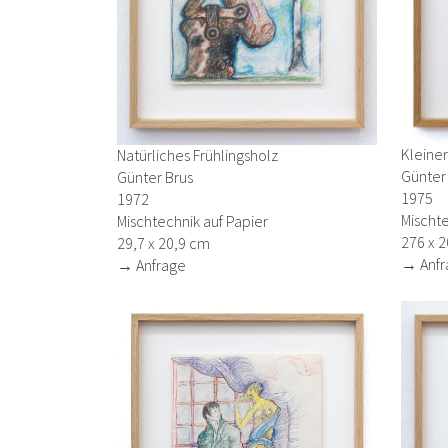
Kleiner
Natürliches Frühlingsholz
Günter
Günter Brus
1975
1972
Mischte
Mischtechnik auf Papier
276 x 
29,7 x 20,9 cm
→ Anfr
→ Anfrage