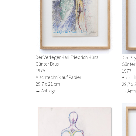
Der Verleger Karl Friedrich Künz
Der Psy
Günter Brus
Günter
1975
1977
Mischtechnik auf Papier
Bleistif
29,7 x 21 cm
29,7 x 
→ Anfrage
→ Anfr