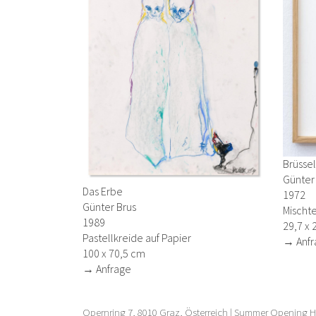
Brüssel
Günter
Das Erbe
1972
Günter Brus
Mischte
1989
29,7 x 
Pastellkreide auf Papier
→ Anfr
100 x 70,5 cm
→ Anfrage
Opernring 7, 8010 Graz, Österreich | Summer Opening Ho