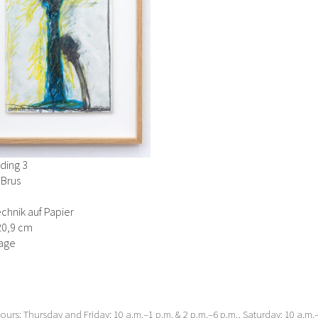
ding 3
 Brus
chnik auf Papier
20,9 cm
age
urs: Thursday and Friday: 10 a.m.–1 p.m. & 2 p.m.–6 p.m., Saturday: 10 a.m