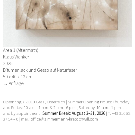
Area 1 (Aftermath)
Klaus Wanker
2025
Bitumenlack und Gesso auf Naturfaser
50 x 40 x 12 cm
→ Anfrage
Opernring 7, 8010 Graz, Österreich | Summer Opening Hours: Thursday
and Friday: 10 a.m.–1 p.m. & 2 p.m.–6 p.m., Saturday: 10 a.m.–1 p.m. …
and by appointment |
Summer Break: August 3–31, 2026
| T: +43 316 82
37 54 – 0 | mail:
office@zimmermann-kratochwill.com