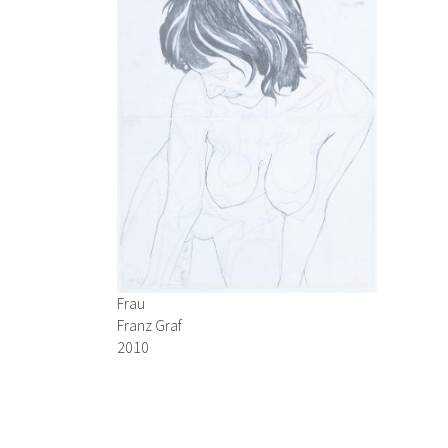
Frau
Franz Graf
2010
Graphit auf Transparentpapier
57 x 43 cm
→ Anfrage