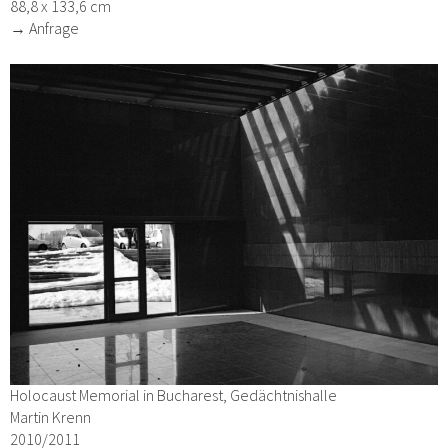
88,8 x 133,6 cm
→ Anfrage
Holocaust Memorial in Bucharest, Gedächtnishalle
Martin Krenn
2010/2011