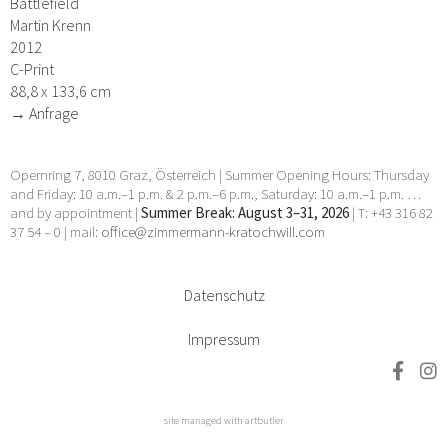
Battlefield
Martin Krenn
2012
C-Print
88,8 x 133,6 cm
→ Anfrage
Opernring 7, 8010 Graz, Österreich | Summer Opening Hours: Thursday
and Friday: 10 a.m.–1 p.m. & 2 p.m.–6 p.m., Saturday: 10 a.m.–1 p.m. …
and by appointment |
Summer Break: August 3–31, 2026
| T: +43 316 82
37 54 – 0 | mail:
office@zimmermann-kratochwill.com
Datenschutz
Impressum
site managed with artbutler