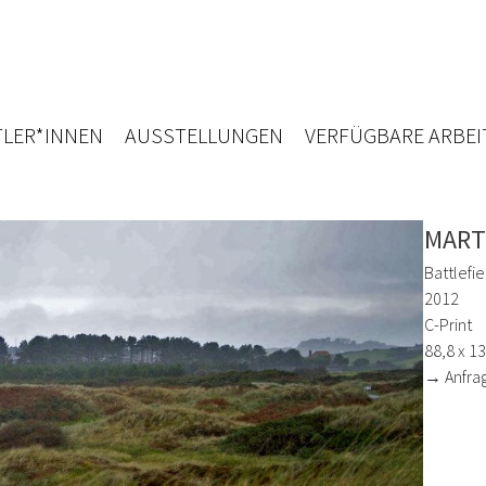
LER*INNEN
AUSSTELLUNGEN
VERFÜGBARE ARBEI
MART
Battlefie
2012
C-Print
88,8 x 1
→ Anfra