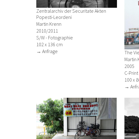
Zentralarchiv der Securitate Akten
Popesti-Leordeni
Martin Krenn
2010/2011
S/W - Fotographie
102 x 136 cm
→ Anfrage
The Vi
Martin 
2005
C-Print
100 x 
→ Anfr