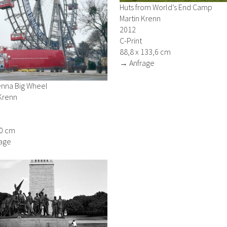
Huts from World’s End Camp
Martin Krenn
2012
C-Print
88,8 x 133,6 cm
→ Anfrage
enna Big Wheel
Krenn
80 cm
age